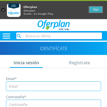
Oferplan
Ver
×
Oferplan
Gratis - en Google Play

IDENTIFÍCATE
Inicia sesión
Regístrate
Email*
Contraseña*