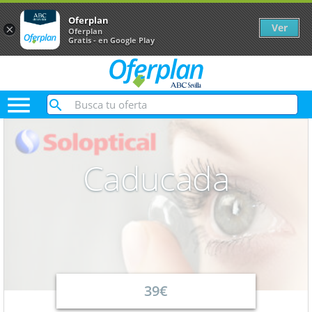
Oferplan
Ver
×
Oferplan
Gratis - en Google Play

Caducada
39€