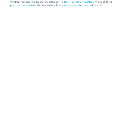
Al crear tu cuenta declaras conocer la
política de privacidad
y aceptas la
política de cookies
de Vocento y las
condiciones de uso
del portal
100 almohadillas de adiestramiento para perros y
cachorros +...
Recogida en Tienda GRATIS o Envío a domicilio
Información local
Condiciones
Localización