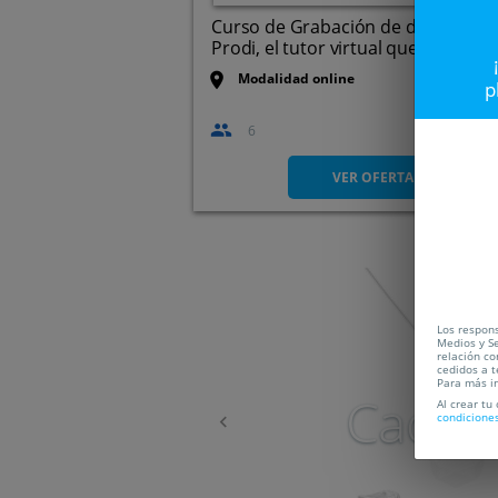
Curso de Grabación de datos con
Prodi, el tutor virtual que ...
Modalidad online
p
6
VER OFERTA
Anterior
Los respons
Medios y Se
relación co
cedidos a t
Para más i
Caduc
Al crear tu
condicione