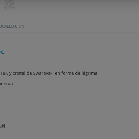
OCALIZACIÓN
0€
.
8K y cristal de Swarovski en forma de lágrima.
adena).
ski.