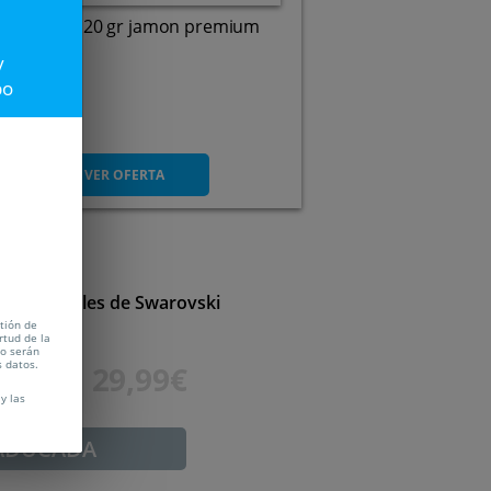
sobres de 120 gr jamon premium
y
 a domicilio
po
46
VER OFERTA
ta y cristales de Swarovski
tión de
rtud de la
no serán
s datos.
120€
29,99€
y las
ADUCADA