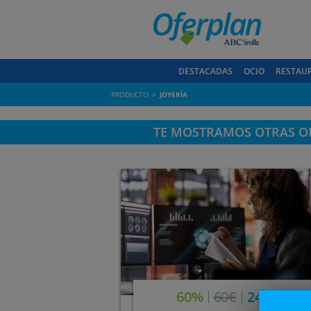
DESTACADAS
OCIO
RESTAU
PRODUCTO
JOYERÍA
TE MOSTRAMOS OTRAS OF
60%
60€
24,20€