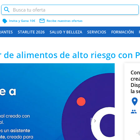
label
mail_outline
Invita y Gana 10€
Recibe nuestras ofertas
RANTES
STARLITE 2026
SALUD Y BELLEZA
SERVICIOS
FORMACIÓN
de alimentos de alto riesgo con Pro
Siguiente
Con
crea
Disp
la 