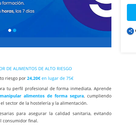
share
R DE ALIMENTOS DE ALTO RIESGO
to riesgo por
24,20€
en lugar de 75€
ora tu perfil profesional de forma inmediata. Aprende
manipular alimentos de forma segura
, cumpliendo
el sector de la hostelería y la alimentación.
esarias para asegurar la calidad sanitaria, evitando
l consumidor final.