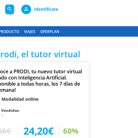
search
person_outline
Identifícate
PRODUCTO
VIAJES
OFERPLAN
di, el tutor virtual
oce a PRODI, tu nuevo tutor virtual
do con Inteligencia Artificial.
onible a todas horas, los 7 días de
semana!
Modalidad online
Vendidos:
7
24,20€
60€
60%