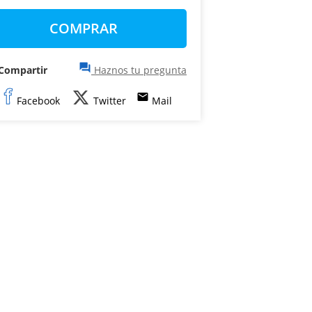
COMPRAR
question_answer
Compartir
Haznos tu pregunta
email
Facebook
Twitter
Mail