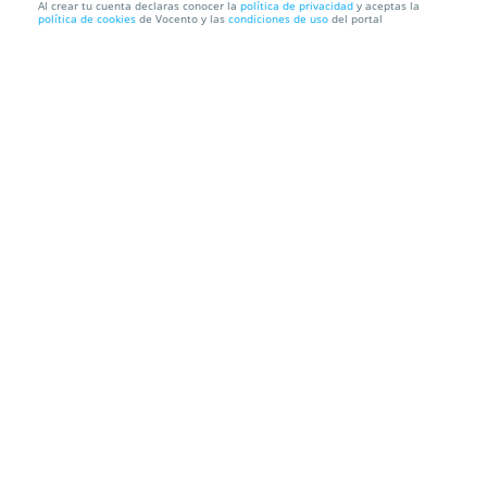
Al crear tu cuenta declaras conocer la
política de privacidad
y aceptas la
política de cookies
de Vocento y las
condiciones de uso
del portal
PACK FORMATIVO: Curso online monitor de
comedores escolares ...
INN FORMACIÓN
Información local
Condiciones