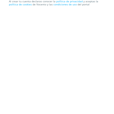
Al crear tu cuenta declaras conocer la
política de privacidad
y aceptas la
política de cookies
de Vocento y las
condiciones de uso
del portal
Entradas para Bioparc Fuengirola
BIOPARC
Fuengirola (Málaga)
Información local
Condiciones
Localización