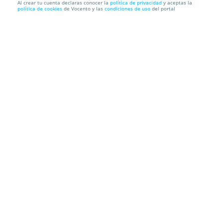
Al crear tu cuenta declaras conocer la
política de privacidad
y aceptas la
política de cookies
de Vocento y las
condiciones de uso
del portal
Entradas Los Compadres - Homenaje a los Álvarez
Quintero
Teatro Los Remedios
C/ Juan Ramón Jiménez, 22. Sevilla
Información local
Condiciones
Localización