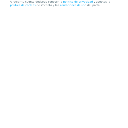
Al crear tu cuenta declaras conocer la
política de privacidad
y aceptas la
política de cookies
de Vocento y las
condiciones de uso
del portal
Entradas espectáculo familiar Un Mundo de
Fantasía
Teatro Cerezo
Carmona (Sevilla)
Información local
Condiciones
Localización