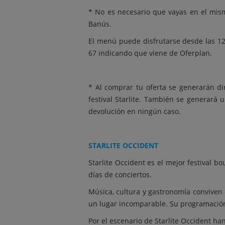
- Vino: Tinto Ribera del Due
* No es necesario que vayas en el mis
- C
Banús.
El menú puede disfrutarse desde las 12
67 indicando que viene de Oferplan.
* Al comprar tu oferta se generarán di
festival Starlite. También se generará 
devolución en ningún caso.
STARLITE OCCIDENT
Starlite Occident es el mejor festival 
días de conciertos.
Música, cultura y gastronomía conviven 
un lugar incomparable. Su programación 
Por el escenario de Starlite Occident ha