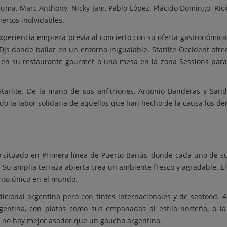
Maluma, Marc Anthony, Nicky Jam, Pablo López, Plácido Domingo, Ric
iertos inolvidables.
 experiencia empieza previa al concierto con su oferta gastronómic
Js donde bailar en un entorno inigualable. Starlite Occident ofrec
en su restaurante gourmet o una mesa en la zona Sessions para d
tarlite. De la mano de sus anfitriones, Antonio Banderas y Sand
do la labor solidaria de aquellos que han hecho de la causa los de
o situado en Primera línea de Puerto Banús, donde cada uno de su
u amplia terraza abierta crea un ambiente fresco y agradable. El cl
nto único en el mundo.
icional argentina pero con tintes internacionales y de seafood. 
rgentina, con platos como sus empanadas al estilo norteño, o l
be no hay mejor asador que un gaucho argentino.