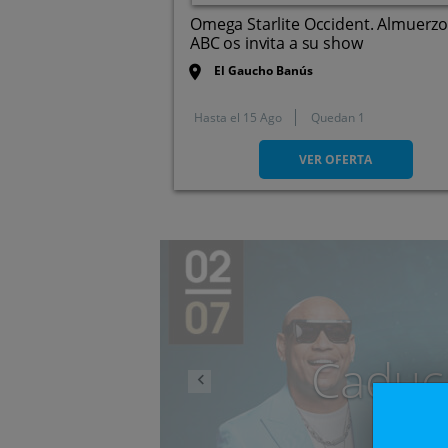
Omega Starlite Occident. Almuerzo
ABC os invita a su show
El Gaucho Banús
Hasta el
15 Ago
Quedan 1
Marbella (Málaga)
VER OFERTA
Anterior
Caduc