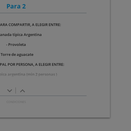
Para 2
ARA COMPARTIR, A ELEGIR ENTRE:
anada típica Argentina
- Provoleta
- Torre de aguacate
PAL POR PERSONA, A ELEGIR ENTRE:
ípica argentina (min 2 personas )
cot black angus a la brasa
keyboard_arrow_down
keyboard_arrow_up
 Lasaña de espinacas
POSTRE A COMPARTIR:
ie con helado de vainilla
POR PERSONA, A ELEGIR ENTRE: