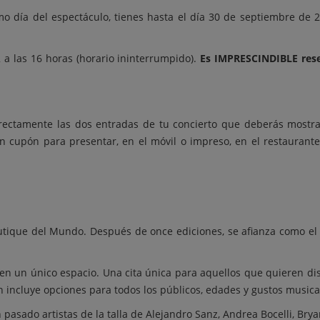
ro Crianza, Vino Rioja crianza o Rueda Verdejo
mo día del espectáculo, tienes hasta el día 30 de septiembre de
erveza de grifo Mahou
- Refresco
 a las 16 horas (horario ininterrumpido).
Es IMPRESCINDIBLE rese
- Agua
rectamente las dos entradas de tu concierto que deberás mostra
un cupón para presentar, en el móvil o impreso, en el restaurant
boutique del Mundo. Después de once ediciones, se afianza como el
en un único espacio. Una cita única para aquellos que quieren dis
incluye opciones para todos los públicos, edades y gustos musica
n pasado artistas de la talla de Alejandro Sanz, Andrea Bocelli, Br