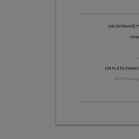
UN ENTRANTE P
- Emp
UN PLATO PRINCI
- Parrillada t
- Entre
-
UN 
- Brown
UNA BEBIDA 