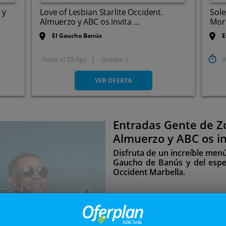
 y
Love of Lesbian Starlite Occident.
Sole
Almuerzo y ABC os invita ...
More
El Gaucho Banús
E
Hasta el
29 Ago
Quedan 2
0
Marbella (Málaga)
VER OFERTA
Entradas Gente de Zo
Siguiente
Almuerzo y ABC os in
Disfruta de un increíble men
Gaucho de Banús y del espec
Occident Marbella.
ada