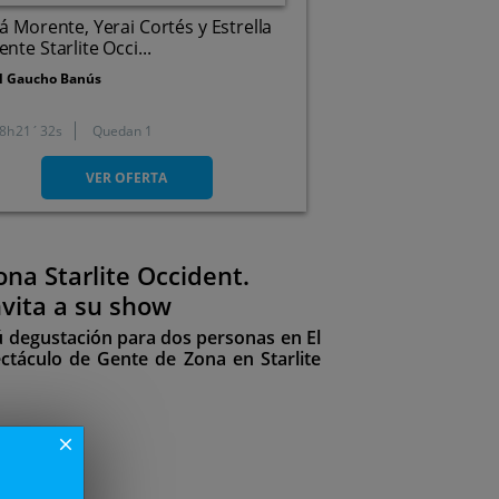
á Morente, Yerai Cortés y Estrella
nte Starlite Occi...
l Gaucho Banús
8
21
32
Quedan 1
Marbella (Málaga)
VER OFERTA
na Starlite Occident.
vita a su show
ú degustación para dos personas en El
táculo de Gente de Zona en Starlite
close
129€