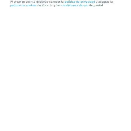
Al crear tu cuenta declaras conocer la
política de privacidad
y aceptas la
política de cookies
de Vocento y las
condiciones de uso
del portal
Entradas Maldtios Tacones con Luisa Martín y
Olivia Molina
Cartuja Center CITE
C/ Leonardo Da Vinci, s/n. Sevilla
Información local
Condiciones
Localización