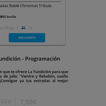
adas Bublé Christmas Tribute
IBES Sevilla
a el
25 Ago
12
Avda. Alcalde Luis Uruñuela,
1. Sevilla
VER OFERTA
undición - Programación
n que te ofrece La Fundición para que
s de julio: "Vientre y Rebelión, sueño
 ¡Consigue ya tus entradas al mejor
12€
7,50€