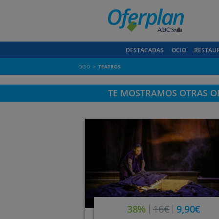
DESTACADAS
OCIO
RESTAU
OCIO
TEATROS
TE MOSTRAMOS OTRAS OF
38%
16€
9,90€