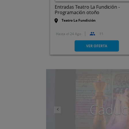
Entradas Teatro La Fundición -
Programación otoño
Teatro La Fundición
Hasta el
24 Ago
11
C/ La Habana, 18. Sevilla
VER OFERTA
Anterior
Caduc