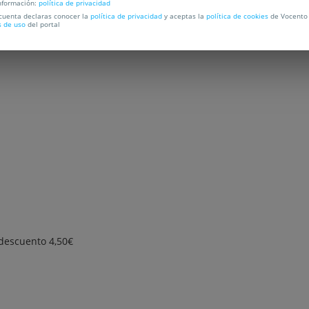
nformación:
política de privacidad
 cuenta declaras conocer la
política de privacidad
y aceptas la
política de cookies
de Vocento 
s de uso
del portal
RESCENA.
, descuento 4,50€