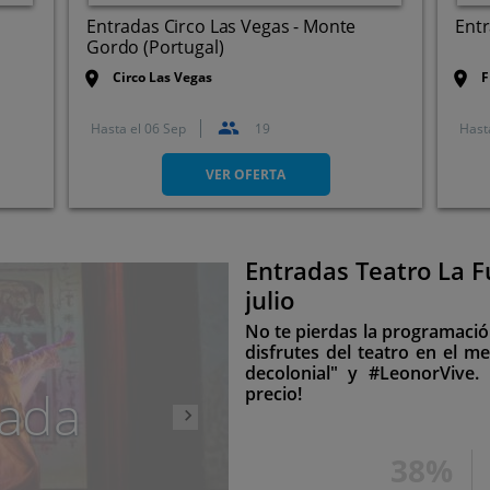
Entradas Circo Las Vegas - Monte
Entr
Gordo (Portugal)
Circo Las Vegas
F
Hasta el
06 Sep
19
Hast
Monte Gordo (Portugal)
VER OFERTA
Entradas Teatro La F
Siguiente
julio
No te pierdas la programació
disfrutes del teatro en el me
decolonial" y #LeonorVive.
ada
precio!
38%