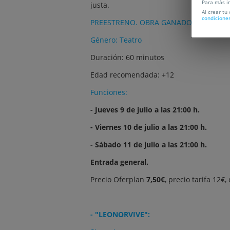
Para más i
justa.
Al crear tu
condicione
PREESTRENO. OBRA GANADORA EN IBE
Género: Teatro
Duración: 60 minutos
Edad recomendada: +12
Funciones:
- Jueves 9 de julio a las 21:00 h.
- Viernes 10 de julio a las 21:00 h.
- Sábado 11 de julio a las 21:00 h.
Entrada general.
Precio Oferplan
7,50€
, precio tarifa 12€
- "LEONORVIVE":