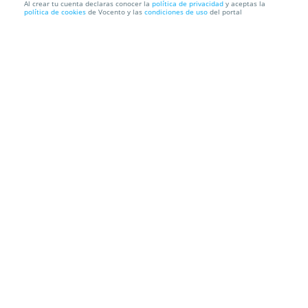
Al crear tu cuenta declaras conocer la
política de privacidad
y aceptas la
política de cookies
de Vocento y las
condiciones de uso
del portal
Entradas teatro El Romancero Gitano y Otros
Deseos
Teatro La Fundición
C/ La Habana, 18. Sevilla
Información local
Condiciones
Localización