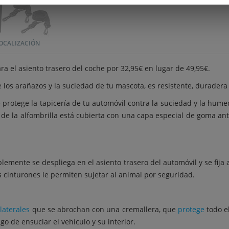
OCALIZACIÓN
a el asiento trasero del coche por 32,95€ en lugar de 49,95€.
 los arañazos y la suciedad de tu mascota, es resistente, duradera 
protege la tapicería de tu automóvil contra la suciedad y la hume
or de la alfombrilla está cubierta con una capa especial de goma an
plemente se despliega en el asiento trasero del automóvil y se fija
s cinturones le permiten sujetar al animal por seguridad.
laterales
que se abrochan con una cremallera, que
protege
todo e
go de ensuciar el vehículo y su interior.