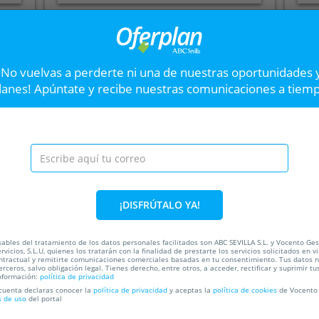
8 sobres de 120 gr paleta ibérica de
10 
cebo loncheada certific...
oro
Envío a domicilio
Envío
¡No vuelvas a perderte ni una de nuestras oportunidades 
32
lanes! Apúntate y recibe nuestras comunicaciones a tiem
VER OFERTA
Funda protectora par
Siguiente
coche
¡DISFRÚTALO YA!
¡Protegerá tu vehículo en los
ables del tratamiento de los datos personales facilitados son ABC SEVILLA S.L. y Vocento Ges
rvicios, S.L.U, quienes los tratarán con la finalidad de prestarte los servicios solicitados en vi
ada
34%
4
ntractual y remitirte comunicaciones comerciales basadas en tu consentimiento. Tus datos 
erceros, salvo obligación legal. Tienes derecho, entre otros, a acceder, rectificar y suprimir tu
nformación:
política de privacidad
 cuenta declaras conocer la
política de privacidad
y aceptas la
política de cookies
de Vocento 
s de uso
del portal
C