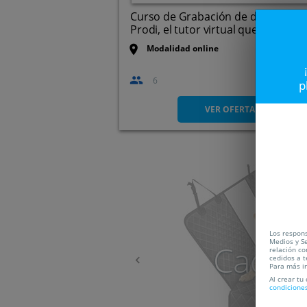
Curso de Grabación de datos con
Prodi, el tutor virtual que ...
Modalidad online
6
p
VER OFERTA
Anterior
Los respons
Medios y Se
Caduc
relación co
cedidos a t
Para más i
Al crear tu
condicione