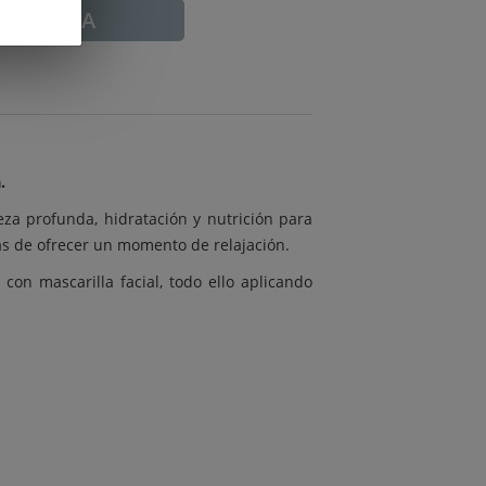
ADUCADA
.
eza profunda, hidratación y nutrición para
emás de ofrecer un momento de relajación.
n mascarilla facial, todo ello aplicando