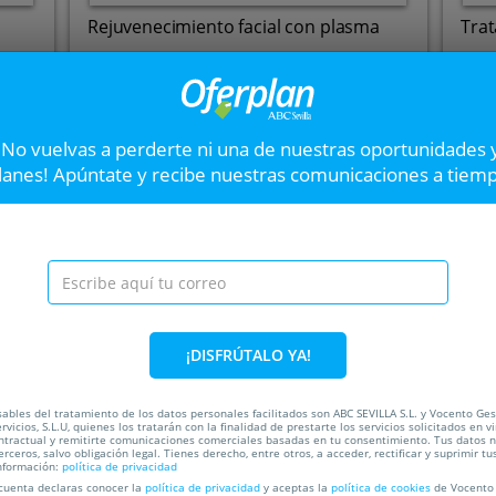
Rejuvenecimiento facial con plasma
Trat
d
Clínica de Medicina Estética NAO Salud
J
Hasta el
24 Ago
5
Hast
San José de La Rinconada
¡No vuelvas a perderte ni una de nuestras oportunidades 
(Sevilla)
lanes! Apúntate y recibe nuestras comunicaciones a tiem
VER OFERTA
Hair Spa con masaje y
Siguiente
Disfruta de este tratamie
limpieza profunda, hidrata
cabello y mejorar la circu
¡DISFRÚTALO YA!
hombros, brazos, manos, piern
ada
ables del tratamiento de los datos personales facilitados son ABC SEVILLA S.L. y Vocento Ges
rvicios, S.L.U, quienes los tratarán con la finalidad de prestarte los servicios solicitados en vi
40%
ntractual y remitirte comunicaciones comerciales basadas en tu consentimiento. Tus datos 
erceros, salvo obligación legal. Tienes derecho, entre otros, a acceder, rectificar y suprimir tu
nformación:
política de privacidad
 cuenta declaras conocer la
política de privacidad
y aceptas la
política de cookies
de Vocento 