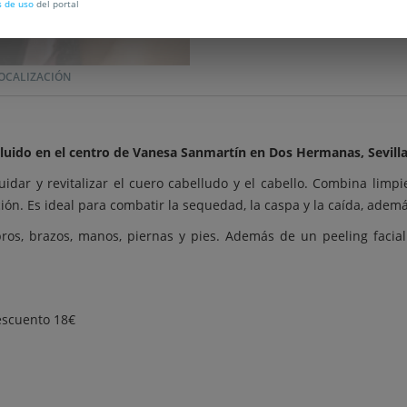
s de uso
del portal
C
OCALIZACIÓN
luido en el centro de Vanesa Sanmartín en Dos Hermanas, Sevilla
uidar y revitalizar el cuero cabelludo y el cabello. Combina limpi
lación. Es ideal para combatir la sequedad, la caspa y la caída, ad
, brazos, manos, piernas y pies. Además de un peeling facial co
descuento 18€