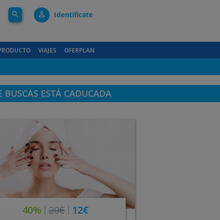
search
person_outline
Identifícate
PRODUCTO
VIAJES
OFERPLAN
E BUSCAS ESTÁ CADUCADA
40%
20€
12€