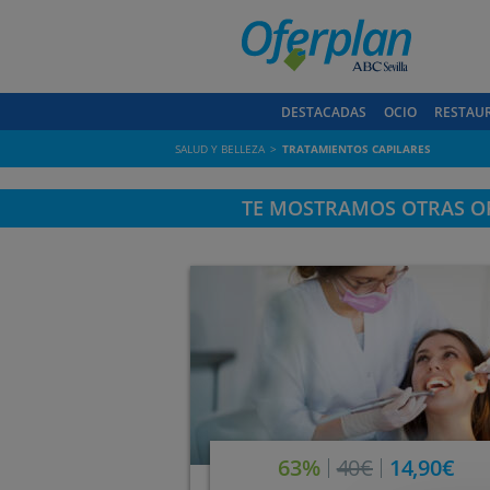
DESTACADAS
OCIO
RESTAU
SALUD Y BELLEZA
TRATAMIENTOS CAPILARES
TE MOSTRAMOS OTRAS OF
63%
40€
14,90€