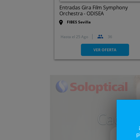
Entradas Gira Film Symphony
Orchestra - ODISEA
FIBES Sevilla
Hasta el
25 Ago
36
Avda. Alcalde Luis Uruñuela,
1. Sevilla
VER OFERTA
Caduc
p