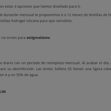
 con estas 4 opciones que hemos diseñado para ti.
de duración mensual te proponemos 6 o 12 meses de lentillas de hid
ntillas hidrogel silicona para ojos sensibles.
as no sirven para
astigmatismo
o diario con un período de reemplazo mensual. Al acabar el día, es
 para su desinfección. Las lentes Sollens 55 tienen una ligera c
con A y un 55% de agua.
4.00