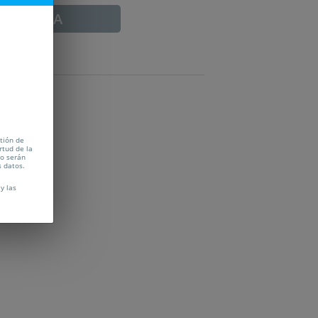
ADUCADA
tión de
rtud de la
no serán
s datos.
y las