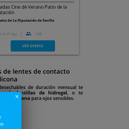
adas Cine de Verano Patio de la
utación
atio de La Diputación de Sevilla
a el
25 Ago
438
Avda. de Menéndez Pelayo,
32. Sevilla
VER OFERTA
 de lentes de contacto
licona
 desechables de duración mensual te
 de lentillas de hidrogel
, o te
close
drogel silicona
para ojos sensibles.
39€
y
po