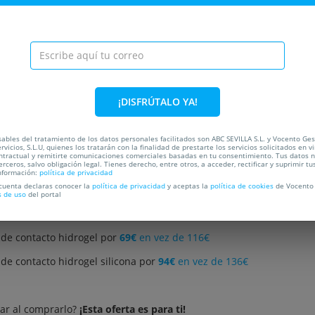
C
¡DISFRÚTALO YA!
cto hidrogel o hidrogel silicona desde
39€
en Soloptical
ables del tratamiento de los datos personales facilitados son ABC SEVILLA S.L. y Vocento Ges
rvicios, S.L.U, quienes los tratarán con la finalidad de prestarte los servicios solicitados en vi
ntractual y remitirte comunicaciones comerciales basadas en tu consentimiento. Tus datos 
erceros, salvo obligación legal. Tienes derecho, entre otros, a acceder, rectificar y suprimir tu
:
nformación:
política de privacidad
 cuenta declaras conocer la
política de privacidad
y aceptas la
política de cookies
de Vocento 
e contacto hidrogel por
39€
en vez de 58€
s de uso
del portal
e contacto hidrogel silicona por
49€
en vez de 68€
 de contacto hidrogel por
69€
en vez de 116€
de contacto hidrogel silicona por
94€
en vez de 136€
rar al comprarlo?
¡Esta oferta es para ti!