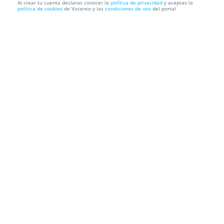
Al crear tu cuenta declaras conocer la
política de privacidad
y aceptas la
política de cookies
de Vocento y las
condiciones de uso
del portal
Pack Smartwatch y cascos de diadema
Recogida en Tienda GRATIS o Envío a domicilio
Información local
Condiciones
Localización