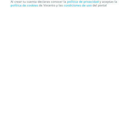
Al crear tu cuenta declaras conocer la
política de privacidad
y aceptas la
política de cookies
de Vocento y las
condiciones de uso
del portal
Servicio de reparación y pintura de coche
Talleres Adame
C/ Fernando Tirado, 3. Sevilla
Información local
Condiciones
Localización