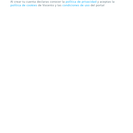
Al crear tu cuenta declaras conocer la
política de privacidad
y aceptas la
política de cookies
de Vocento y las
condiciones de uso
del portal
Entradas Teatro Fundición - Programación Familiar
Teatro La Fundición
C/ La Habana, 18 (Casa de la Moneda). Sevilla
Información local
Condiciones
Localización