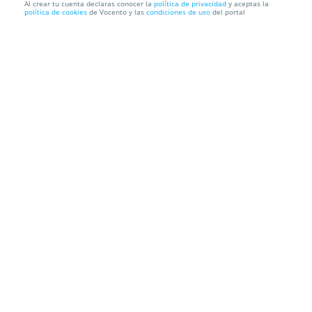
Al crear tu cuenta declaras conocer la
política de privacidad
y aceptas la
política de cookies
de Vocento y las
condiciones de uso
del portal
46%
65€
35€
Tus trámites y declaración de la renta con Taxdown
Taxdown
C. de San Bernardo, 64, 3ª Planta, 28015. Madrid
Información local
Condiciones
Localización