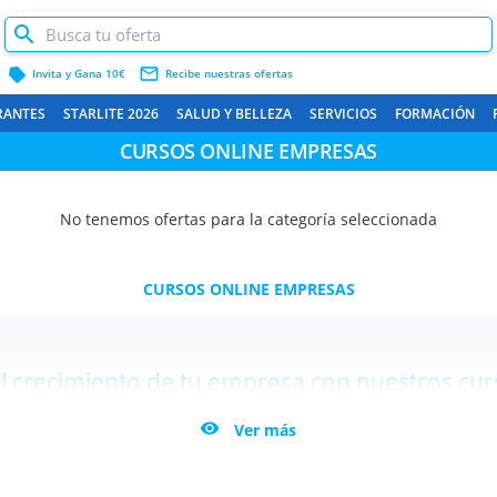
label
mail_outline
Invita y Gana 10€
Recibe nuestras ofertas
RANTES
STARLITE 2026
SALUD Y BELLEZA
SERVICIOS
FORMACIÓN
CURSOS ONLINE EMPRESAS
No tenemos ofertas para la categoría seleccionada
CURSOS ONLINE EMPRESAS
l crecimiento de tu empresa con nuestros cur
oferta de
cursos online para empresas
diseñados para potenciar las habilidad

Ver más
izada en liderazgo, marketing digital, transformación digital, gestión de proyect
✅ Formación 100% online y flexible