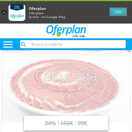
Oferplan
Ver
×
Oferplan
Gratis - en Google Play

Caducada
34%
150€
99€