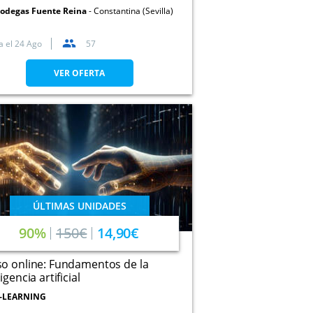
odegas Fuente Reina
Constantina (Sevilla)
a el
24 Ago
57
VER OFERTA
ÚLTIMAS UNIDADES
90%
150€
14,90€
o online: Fundamentos de la
igencia artificial
-LEARNING