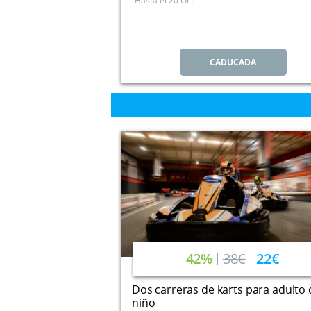
Hasta el
20 Oct
CADUCADA
42%
38€
22€
Dos carreras de karts para adulto 
niño