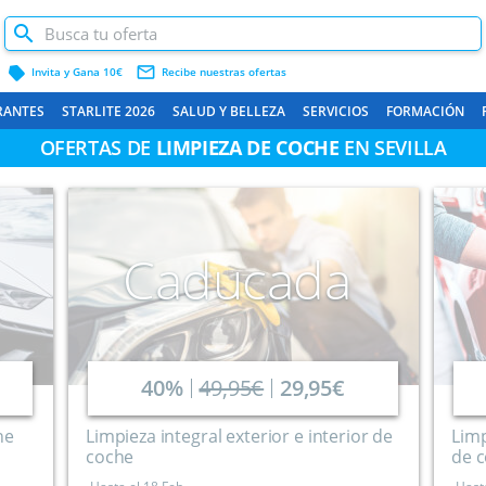
label
mail_outline
Invita y Gana 10€
Recibe nuestras ofertas
RANTES
STARLITE 2026
SALUD Y BELLEZA
SERVICIOS
FORMACIÓN
OFERTAS DE
LIMPIEZA DE COCHE
EN SEVILLA
Caducada
40%
49,95€
29,95€
he
Limpieza integral exterior e interior de
Limp
coche
de 