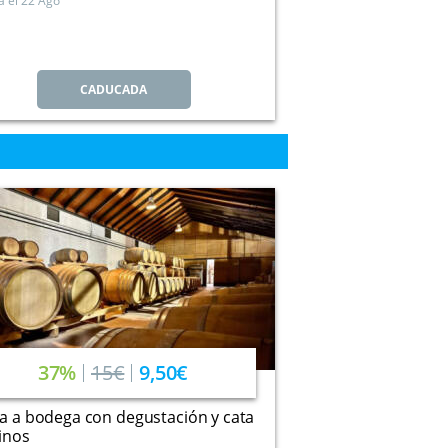
a el
22 Ago
CADUCADA
37%
15€
9,50€
ta a bodega con degustación y cata
inos