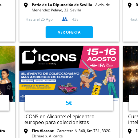
a.
Patio de La Diputación de Sevilla
Avda. de
B
Menéndez Pelayo, 32. Sevilla
Hasta el
25 Ago
438
Hast
VER OFERTA
5€
ICONS en Alicante: el epicentro
Curs
europeo para coleccionistas
intel
íra
Fira Alacant
Carretera N-340, Km 731, 3320.
E
Elche/elx. Alicante