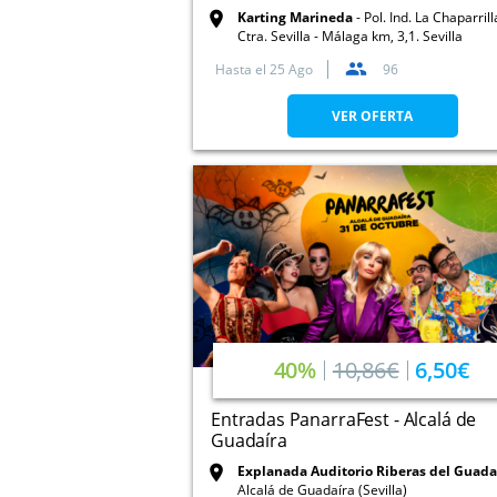
Karting Marineda
Pol. Ind. La Chaparrill
Ctra. Sevilla - Málaga km, 3,1. Sevilla
Hasta el
25 Ago
96
VER OFERTA
40%
10,86€
6,50€
Entradas PanarraFest - Alcalá de
Guadaíra
Explanada Auditorio Riberas del Guada
Alcalá de Guadaíra (Sevilla)