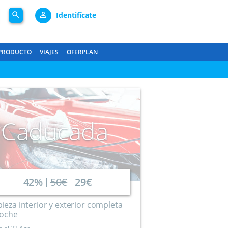
search
person_outline
Identifícate
PRODUCTO
VIAJES
OFERPLAN
Caducada
42%
50€
29€
ieza interior y exterior completa
coche