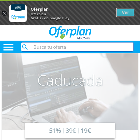
Oferplan
Ver
×
Oferplan
Gratis - en Google Play

Caducada
51%
39€
19€