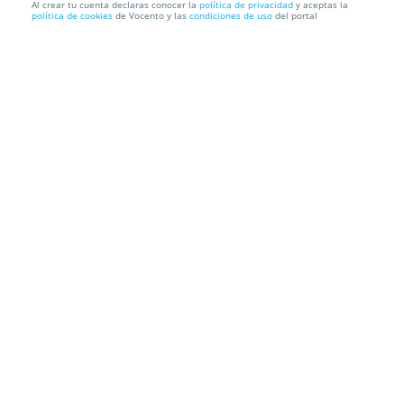
Al crear tu cuenta declaras conocer la
política de privacidad
y aceptas la
política de cookies
de Vocento y las
condiciones de uso
del portal
Entradas 2x1 Valencia Nascar Fest en Cheste
Circuit Ricardo Tormo
Autovía A-3, salida 334 (Cheste)
Información local
Condiciones
Localización