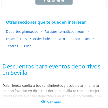
CADUCADA
Otras secciones que te pueden interesar
Deportes-gimnasios
Parques tematicos - zoos
Espectáculos
Actividades
Otros
Conciertos
Teatros
Cine
Descuentos para eventos deportivos
en Sevilla
Dale rienda suelta a tus sentimientos y acude a animar a tu
equipo favorito en directo. Oferplan Sevilla te trae las mejores
ofertas para eventos deportivos en Andalucía y Sevilla.
Con
esta selección de eventos podrás disfrutar de los mejores

Ver más
deportes. No te quedes en casa, apaga la tele y ven al campo.