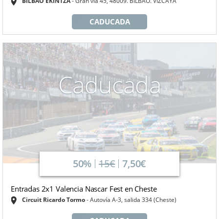
BILBAO EKINTZA
Gran viá 45, 48009. BILBAO. VIZCAYA
CADUCADA
Caducada
50%
15€
7,50€
Entradas 2x1 Valencia Nascar Fest en Cheste
Circuit Ricardo Tormo
Autovía A-3, salida 334 (Cheste)