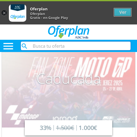
Oferplan
Ver
×
Oferplan
Gratis - en Google Play

Caducada
33%
1.500€
1.000€