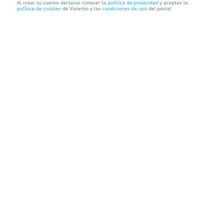
Al crear tu cuenta declaras conocer la
política de privacidad
y aceptas la
política de cookies
de Vocento y las
condiciones de uso
del portal
Entradas Circo Las Vegas - Utrera
Circo Las Vegas
Recinto Ferial de Utrera (Sevilla)
Información local
Condiciones
Localización