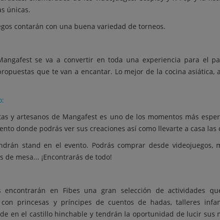
as únicas.
egos contarán con una buena variedad de torneos.
Mangafest se va a convertir en toda una experiencia para el p
ropuestas que te van a encantar. Lo mejor de la cocina asiática,
o:
istas y artesanos de Mangafest es uno de los momentos más espera
ento donde podrás ver sus creaciones así como llevarte a casa las
ndrán stand en el evento. Podrás comprar desde videojuegos, mer
os de mesa... ¡Encontrarás de todo!
as encontrarán en Fibes una gran selección de actividades q
 con princesas y príncipes de cuentos de hadas, talleres infa
 en el castillo hinchable y tendrán la oportunidad de lucir sus m