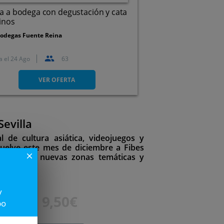
ta a bodega con degustación y cata
inos
odegas Fuente Reina
a el
24 Ago
63
Constantina (Sevilla)
VER OFERTA
evilla
l de cultura asiática, videojuegos y
vuelve este mes de diciembre a Fibes
close
ramación, nuevas zonas temáticas y
y
16€
9,50€
po