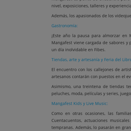
nivel, exposiciones, talleres y experienci
Además, los apasionados de los videoju
Gastronomía:
¡Este año la pausa para almorzar en 
Mangafest viene cargada de sabores y p
un día inolvidable en Fibes.
Tiendas, arte y artesanía y Feria del Libr
El encuentro con los callejones de art
artesanos contarán con puestos en el ev
Asimismo, una treintena de tiendas te
peluches, moda, películas y series, jueg
Mangafest Kids y Live Music:
Como en otras ocasiones, las famili
Cuentacuentos, actuaciones musicales
tempranas. Además, lo pasarán en grande