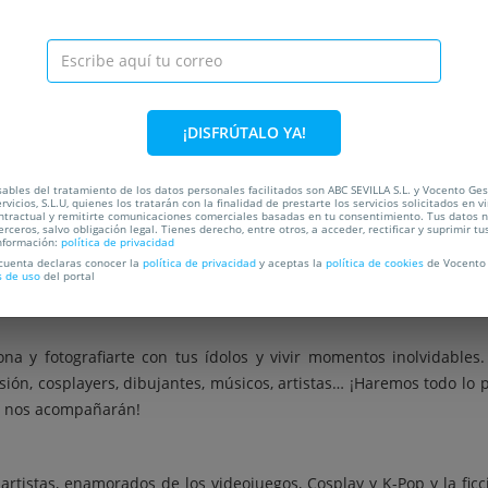
C
OCALIZACIÓN
PREGUNTAS FRECUENTES
¡DISFRÚTALO YA!
ables del tratamiento de los datos personales facilitados son ABC SEVILLA S.L. y Vocento Ges
rvicios, S.L.U, quienes los tratarán con la finalidad de prestarte los servicios solicitados en vi
ntractual y remitirte comunicaciones comerciales basadas en tu consentimiento. Tus datos 
 canjeables para visitar Mangafest el
lunes festivo día 8 de diciem
erceros, salvo obligación legal. Tienes derecho, entre otros, a acceder, rectificar y suprimir tu
nformación:
política de privacidad
 asiática, videojuegos y entretenimiento de Sevilla, vuelve al Pal
 cuenta declaras conocer la
política de privacidad
y aceptas la
política de cookies
de Vocento 
s de uso
del portal
ima programación, nuevas zonas temáticas y grandes invitados par
 y fotografiarte con tus ídolos y vivir momentos inolvidables.
visión, cosplayers, dibujantes, músicos, artistas… ¡Haremos todo lo
e nos acompañarán!
rtistas, enamorados de los videojuegos, Cosplay y K-Pop y la fic