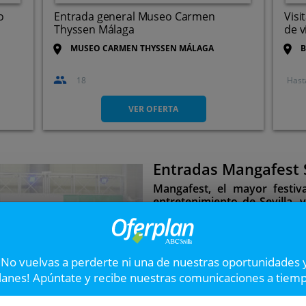
o
Entrada general Museo Carmen
Visi
Thyssen Málaga
de v
MUSEO CARMEN THYSSEN MÁLAGA
B
18
Hast
a
VER OFERTA
Entradas Mangafest S
Siguiente
Mangafest, el mayor festiva
entretenimiento de Sevilla, 
con una completísima prog
grandes invitados.
ada
¡No vuelvas a perderte ni una de nuestras oportunidades 
41%
lanes! Apúntate y recibe nuestras comunicaciones a tiem