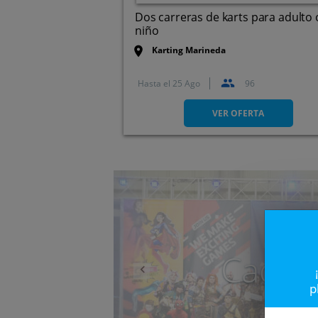
Dos carreras de karts para adulto 
niño
Karting Marineda
Hasta el
25 Ago
96
Pol. Ind. La Chaparrilla. Ctra.
Sevilla - Málaga km, 3,1. Sevill
VER OFERTA
Anterior
Caduc
p