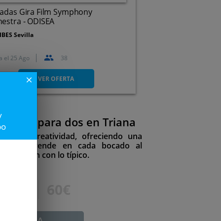
radas Gira Film Symphony
estra - ODISEA
IBES Sevilla
a el
25 Ago
38
Avda. Alcalde Luis Uruñuela,
1. Sevilla
VER OFERTA
close
y
urmet para dos en Triana
po
ción y creatividad, ofreciendo una
 que sorprende en cada bocado al
ue rompen con lo típico.
90€
60€
ADUCADA