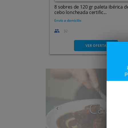
8 sobres de 120 gr paleta ibérica d
cebo loncheada certific...
Envío a domicilio
32
VER OFERTA
Anterior
p
Caduc