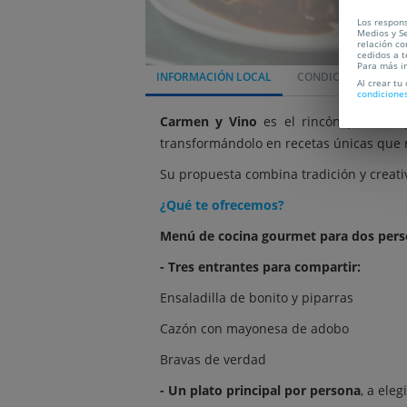
Los respons
Medios y Se
relación co
cedidos a t
Para más i
INFORMACIÓN LOCAL
CONDICIONES
L
Al crear tu
condicione
Carmen y Vino
es el rincón perfecto 
transformándolo en recetas únicas que r
Su propuesta combina tradición y creat
¿Qué te ofrecemos?
Menú de cocina gourmet para dos perso
- Tres entrantes para compartir:
Ensaladilla de bonito y piparras
Cazón con mayonesa de adobo
Bravas de verdad
- Un plato principal por persona
, a eleg