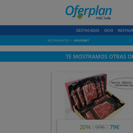
DESTACADAS
OCIO
RESTAU
RESTAURANTES
GOURMET
TE MOSTRAMOS OTRAS OF
20%
99€
79€