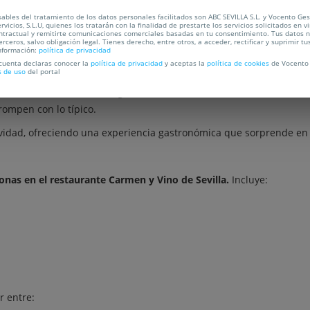
ables del tratamiento de los datos personales facilitados son ABC SEVILLA S.L. y Vocento Ges
rvicios, S.L.U, quienes los tratarán con la finalidad de prestarte los servicios solicitados en vi
ntractual y remitirte comunicaciones comerciales basadas en tu consentimiento. Tus datos 
erceros, salvo obligación legal. Tienes derecho, entre otros, a acceder, rectificar y suprimir tu
nformación:
política de privacidad
OCALIZACIÓN
 cuenta declaras conocer la
política de privacidad
y aceptas la
política de cookies
de Vocento 
s de uso
del portal
para los amantes de la gastronomía en el corazón de Sevilla. C
ompen con lo típico.
ividad, ofreciendo una experiencia gastronómica que sorprende en
nas en el restaurante Carmen y Vino de Sevilla.
Incluye:
ir entre: