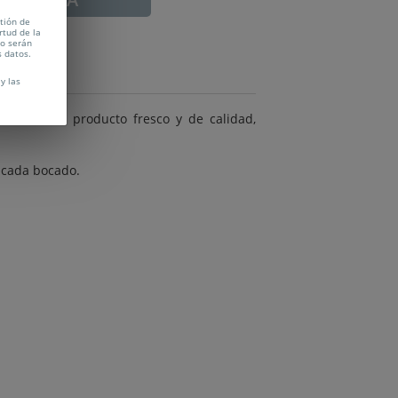
tión de
rtud de la
no serán
s datos.
y las
elebran el producto fresco y de calidad,
 cada bocado.