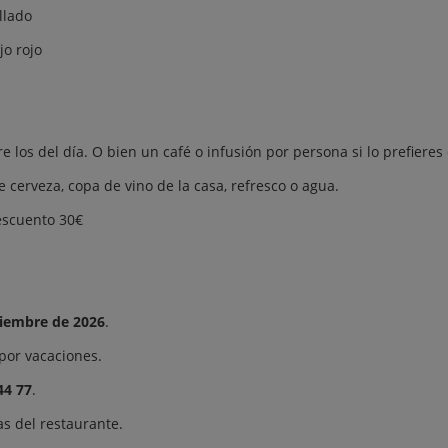
llado
jo rojo
tre los del día. O bien un café o infusión por persona si lo prefieres
re cerveza, copa de vino de la casa, refresco o agua.
descuento 30€
ptiembre de 2026
.
por vacaciones.
44 77
.
as del restaurante.