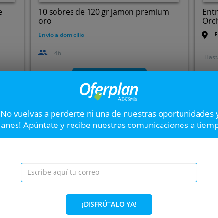
e
10 sobres de 120 gr jamon premium
Ent
oro
Orch
F
Envío a domicilio
46
Hast
VER OFERTA
¡No vuelvas a perderte ni una de nuestras oportunidades 
Menú degustación go
Siguiente
lanes! Apúntate y recibe nuestras comunicaciones a tiem
Su propuesta combina tradi
experiencia gastronómica
transformar recetas únicas q
ada
33%
¡DISFRÚTALO YA!
C