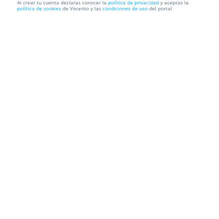
Al crear tu cuenta declaras conocer la
política de privacidad
y aceptas la
política de cookies
de Vocento y las
condiciones de uso
del portal
Noche de alojamiento en Hotel Palacio para dos
Hotel Palacio de los Leones
Lora del Río (Sevilla)
Información local
Condiciones
Localización