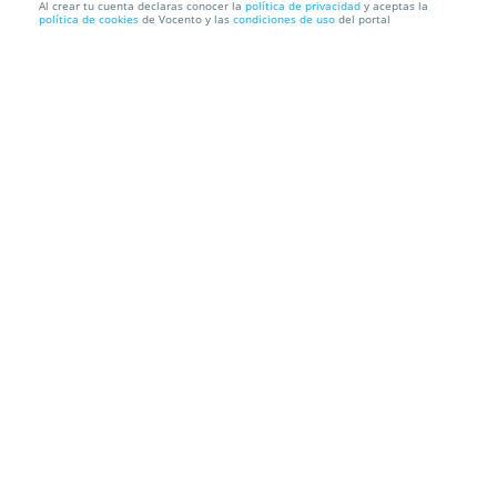
Al crear tu cuenta declaras conocer la
política de privacidad
y aceptas la
política de cookies
de Vocento y las
condiciones de uso
del portal
Dos noches de alojamiento en Los Marines (Sierra
de Aracena)
Hotel Rural Finca la Media Legua
Los Marines (Huelva)
Información local
Condiciones
Localización