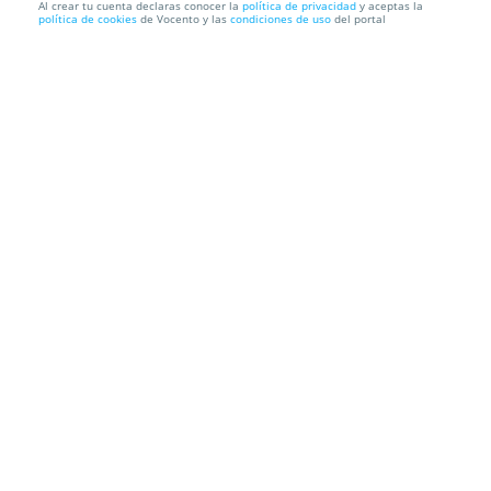
Al crear tu cuenta declaras conocer la
política de privacidad
y aceptas la
política de cookies
de Vocento y las
condiciones de uso
del portal
Sesión de fisioterapia u osteopatía en el centro
Clínica Montecarlo International Sport
C/ Méndez Núñez, 12.
Sevilla
Información local
Condiciones
Localización