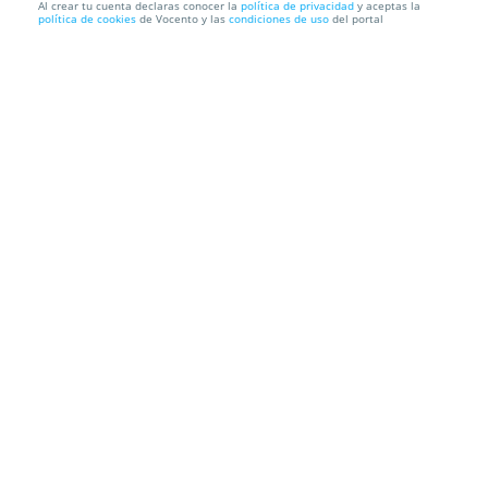
Al crear tu cuenta declaras conocer la
política de privacidad
y aceptas la
política de cookies
de Vocento y las
condiciones de uso
del portal
Tratamiento facial piel de porcelana
Orquídea Azul Estética
C/ Florencia, 3. Sevilla
Información local
Condiciones
Localización