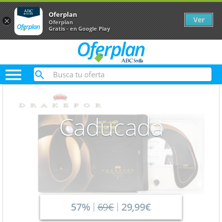
Oferplan
Ver
×
Oferplan
Gratis - en Google Play

Caducada
57%
69€
29,99€