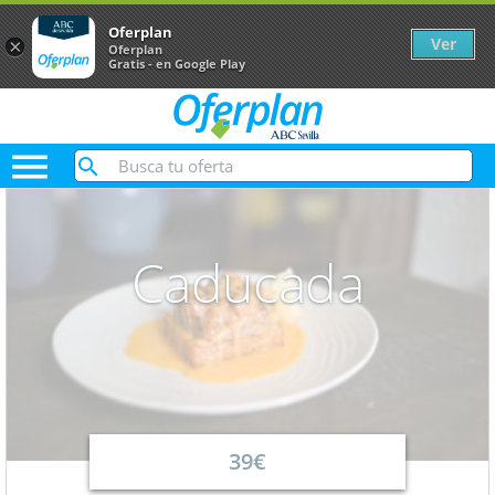
Oferplan
Ver
×
Oferplan
Gratis - en Google Play

Caducada
39€