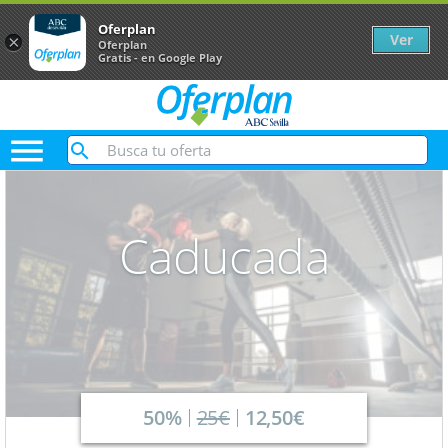
Oferplan
Ver
×
Oferplan
Gratis - en Google Play

Caducada
50%
25€
12,50€