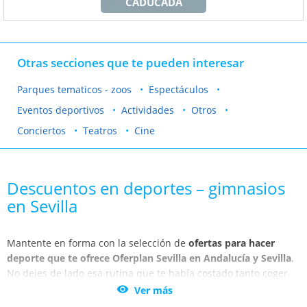
CADUCADA
Otras secciones que te pueden interesar
Parques tematicos - zoos
Espectáculos
Eventos deportivos
Actividades
Otros
Conciertos
Teatros
Cine
Descuentos en deportes – gimnasios
en Sevilla
Mantente en forma con la selección de
ofertas para hacer
deporte que te ofrece Oferplan Sevilla en Andalucía y Sevilla
.
No dejes de lado esa rutina que te había costado tanto coger.
El deporte es más apetecible y económico gracias a los

Ver más
descuentos en los gimnasios que encontrarás en Oferplan