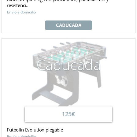
resistenci...
Envío a domicilio
CADUCADA
Caducada
125€
Futbolín Evolution plegable
Envío a domicilio