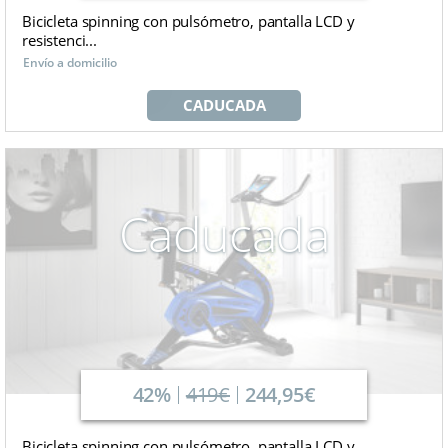
Bicicleta spinning con pulsómetro, pantalla LCD y
resistenci...
Envío a domicilio
CADUCADA
Caducada
42%
419€
244,95€
Bicicleta spinning con pulsómetro, pantalla LCD y