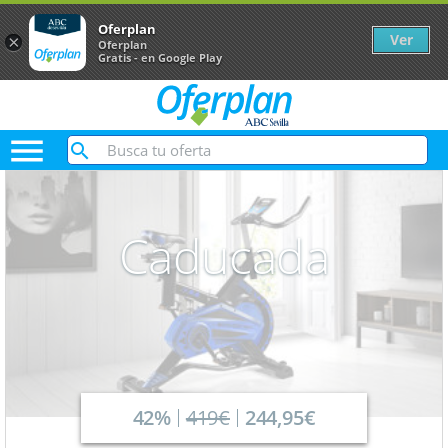
Oferplan
Ver
×
Oferplan
Gratis - en Google Play

Caducada
42%
419€
244,95€