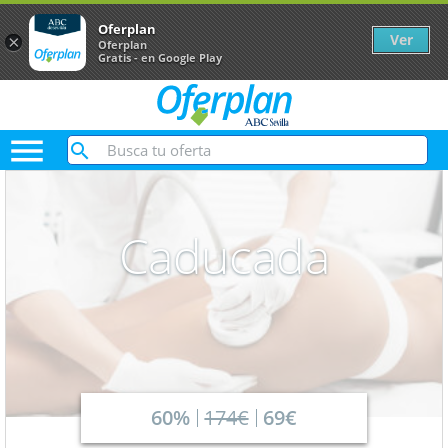
Oferplan
Ver
×
Oferplan
Gratis - en Google Play

Caducada
60%
174€
69€