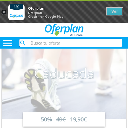
Oferplan
Ver
×
Oferplan
Gratis - en Google Play

Caducada
50%
40€
19,90€