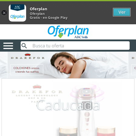
Oferplan
Ver
×
Oferplan
Gratis - en Google Play

Caducada