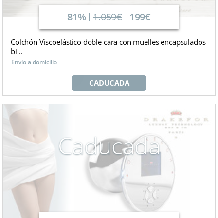
81%
1.059€
199€
Colchón Viscoelástico doble cara con muelles encapsulados
bi...
Envío a domicilio
CADUCADA
Caducada