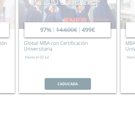
97%
14.600€
499€
ción
Global MBA con Certificación
MBA 
Universitaria
Univ
Hasta el
02 Jul
Hast
CADUCADA