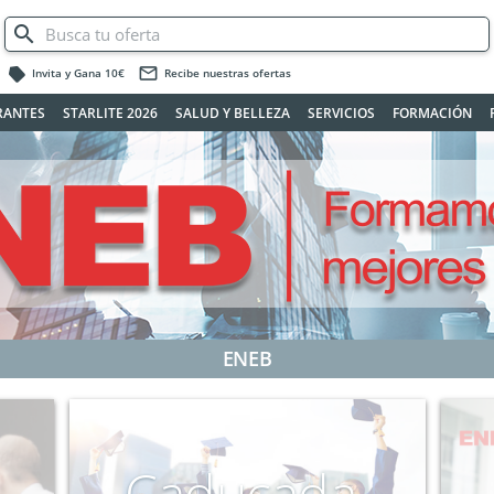
label
mail_outline
Invita y Gana 10€
Recibe nuestras ofertas
RANTES
STARLITE 2026
SALUD Y BELLEZA
SERVICIOS
FORMACIÓN
ENEB
Caducada