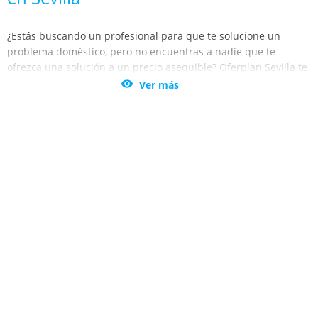
¿Estás buscando un profesional para que te solucione un
problema doméstico, pero no encuentras a nadie que te
ofrezca una solución a un precio asequible? Oferplan Sevilla te
trae los
mejores descuentos en servicios profesionales en

Ver más
Andalucía y Sevilla.
No vuelvas a agobiarte cuando tengas una avería con las
cañerías de tu casa o tu local. Encuentra la mejor oferta de
fontaneros en Andalucía y Sevilla, y no pagues un pastizal por
la reparación. Utiliza los descuentos para servicios de
fontanería.
Además, con las ofertas y descuentos de Oferplan Sevilla,
podrás beneficiarte del servicio de revisión de calderas y
sistemas de climatización a unos precios increíbles. Mantén en
las mejores condiciones los sistemas de tu casa y no dejes que
el invierno te pille desprevenido. Ahora es más fácil que nunca
con el catálogo de ofertas de Oferplan Sevilla.
Los mejores trabajadores de cada sector están en Andalucía y