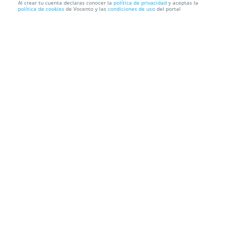
Al crear tu cuenta declaras conocer la
política de privacidad
y aceptas la
política de cookies
de Vocento y las
condiciones de uso
del portal
Camino de Santiago en Semana Santa (7 días) desde
140€!
pilgrim
Camino de Santiago
Información local
Condiciones