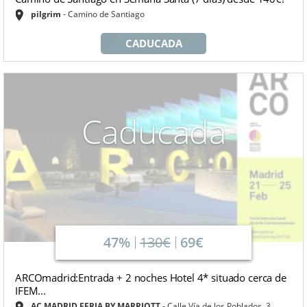
pilgrim
Camino de Santiago
CADUCADA
Caducada
47%
130€
69€
ARCOmadrid:Entrada + 2 noches Hotel 4* situado cerca de
IFEM...
AC MADRID FERIA BY MARRIOTT
Calle Vía de los Poblados, 3,