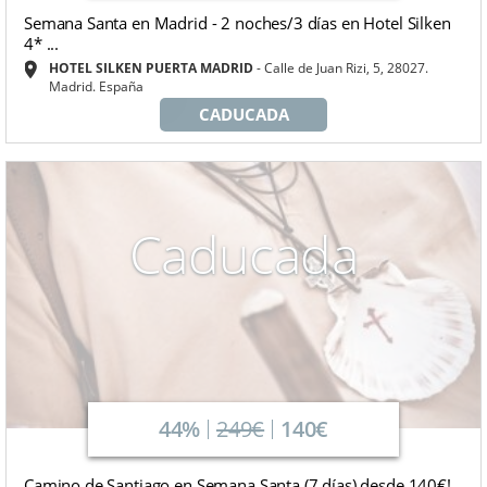
Semana Santa en Madrid - 2 noches/3 días en Hotel Silken
4* ...
HOTEL SILKEN PUERTA MADRID
Calle de Juan Rizi, 5, 28027.
Madrid. España
CADUCADA
Caducada
44%
249€
140€
Camino de Santiago en Semana Santa (7 días) desde 140€!