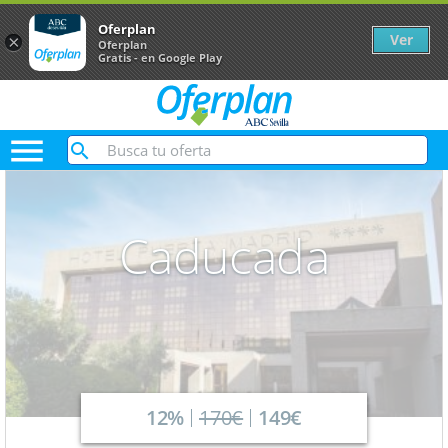
Oferplan
Ver
×
Oferplan
Gratis - en Google Play

Caducada
12%
170€
149€