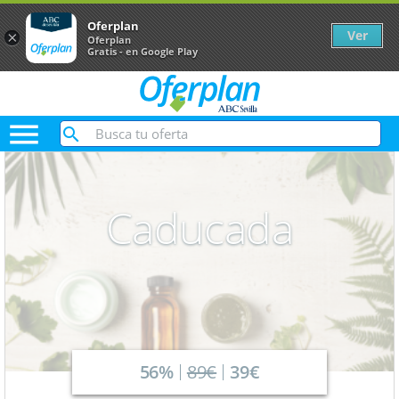
Oferplan
Ver
×
Oferplan
Gratis - en Google Play

Caducada
56%
89€
39€