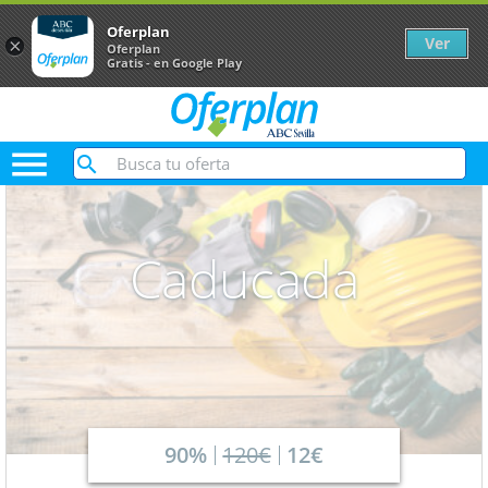
Oferplan
Ver
×
Oferplan
Gratis - en Google Play

Caducada
90%
120€
12€