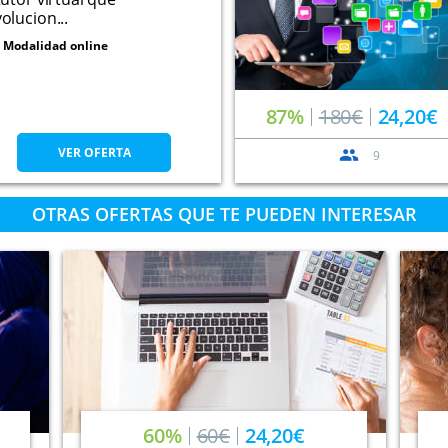
olucion...
Modalidad online
87%
180€
24,20€
VER OFERTA
9
OTRAS OFERTAS QUE TE PUEDEN INTERESAR
60%
60€
24,20€