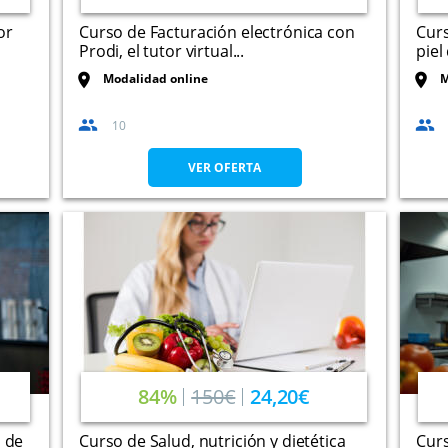
or
Curso de Facturación electrónica con
Curs
Prodi, el tutor virtual...
piel
Modalidad online
M
10
VER OFERTA
84%
150€
24,20€
s de
Curso de Salud, nutrición y dietética
Cur