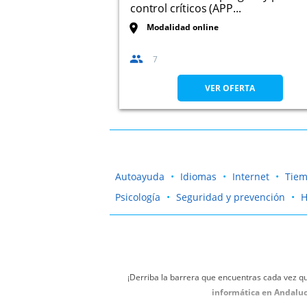
control críticos (APP...
Modalidad online
7
VER OFERTA
Autoayuda
Idiomas
Internet
Tiem
Psicología
Seguridad y prevención
H
¡Derriba la barrera que encuentras cada vez qu
informática en Andalucí