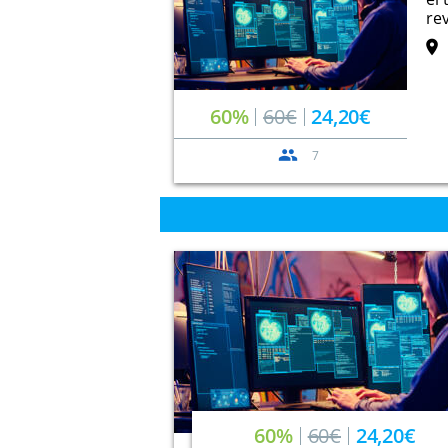
rev
60%
60€
24,20€
7
60%
60€
24,20€