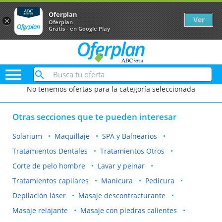
Oferplan
Ver
×
Oferplan
Gratis - en Google Play

No tenemos ofertas para la categoría seleccionada
Otras secciones que te pueden interesar
Solarium
Maquillaje
SPA y Balnearios
Tratamientos Dentales
Tratamientos Otros
Corte de pelo hombre
Lavar y peinar
Tratamientos capilares
Manicura
Pedicura
Depilación láser
Masaje descontracturante
Masaje relajante
Masaje con piedras calientes