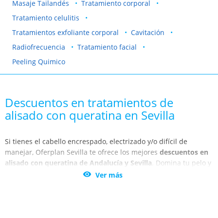
Masaje Tailandés
Tratamiento corporal
Tratamiento celulitis
Tratamientos exfoliante corporal
Cavitación
Radiofrecuencia
Tratamiento facial
Peeling Quimico
Descuentos en tratamientos de
alisado con queratina en Sevilla
Si tienes el cabello encrespado, electrizado y/o difícil de
manejar, Oferplan Sevilla te ofrece los mejores
descuentos en
alisado con queratina de Andalucía y Sevilla
. Domina tu pelo y
obtén la mejor apariencia gracias a los tratamientos de

Ver más
Andalucía y Sevilla.
Este método, que proviene de Brasil, es realmente eficaz en
todo tipo de cabellos, aunque las melenas que más lo suelen