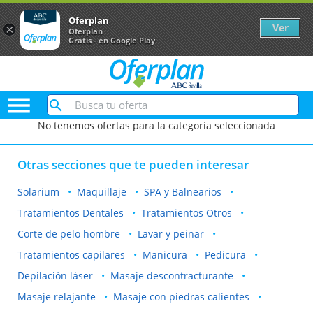
Oferplan
Ver
×
Oferplan
Gratis - en Google Play

No tenemos ofertas para la categoría seleccionada
Otras secciones que te pueden interesar
Solarium
Maquillaje
SPA y Balnearios
Tratamientos Dentales
Tratamientos Otros
Corte de pelo hombre
Lavar y peinar
Tratamientos capilares
Manicura
Pedicura
Depilación láser
Masaje descontracturante
Masaje relajante
Masaje con piedras calientes