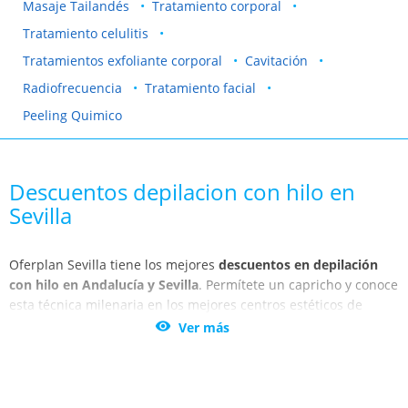
Masaje Tailandés
Tratamiento corporal
Tratamiento celulitis
Tratamientos exfoliante corporal
Cavitación
Radiofrecuencia
Tratamiento facial
Peeling Quimico
Descuentos depilacion con hilo en
Sevilla
Oferplan Sevilla tiene los mejores
descuentos en depilación
con hilo en Andalucía y Sevilla
. Permítete un capricho y conoce
esta técnica milenaria en los mejores centros estéticos de
Andalucía y Sevilla. Si te duele mucho cuando te depilan las

Ver más
cejas o la zona superior del labio, descubre este tratamiento
que, además de ser menos doloroso, no te irritará la piel.
¡Dale personalidad a tus cejas! No dejes de aprovechar estos