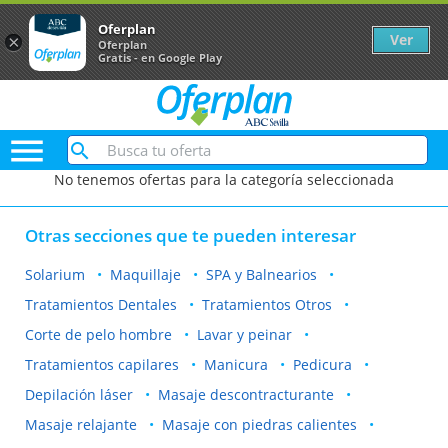
Oferplan
Ver
×
Oferplan
Gratis - en Google Play

No tenemos ofertas para la categoría seleccionada
Otras secciones que te pueden interesar
Solarium
Maquillaje
SPA y Balnearios
Tratamientos Dentales
Tratamientos Otros
Corte de pelo hombre
Lavar y peinar
Tratamientos capilares
Manicura
Pedicura
Depilación láser
Masaje descontracturante
Masaje relajante
Masaje con piedras calientes