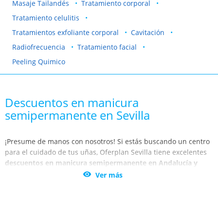
Masaje Tailandés
Tratamiento corporal
Tratamiento celulitis
Tratamientos exfoliante corporal
Cavitación
Radiofrecuencia
Tratamiento facial
Peeling Quimico
Descuentos en manicura
semipermanente en Sevilla
¡Presume de manos con nosotros! Si estás buscando un centro
para el cuidado de tus uñas, Oferplan Sevilla tiene excelentes
descuentos en manicura semipermanente en Andalucía y
Sevilla
. Permítete un capricho y ahorra tiempo con la mejor

Ver más
manicura completa de Andalucía y Sevilla.
Tus manos son tu carta de presentación y al estar siempre
expuestas adquieren mucho protagonismo. Por ello, es